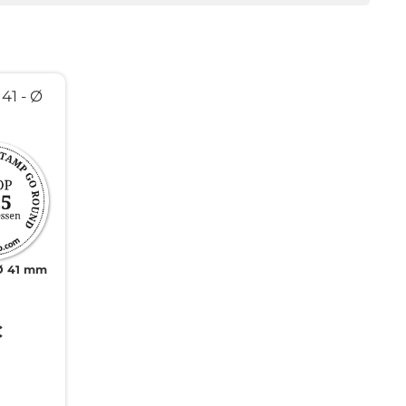
41 - Ø
Ø 41 mm
€