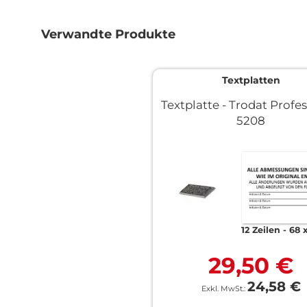
Zum
Anfang
der
Verwandte Produkte
Bildgalerie
springen
Textplatten
Textplatte - Trodat Profe
5208
12 Zeilen
68 
29,50 €
24,58 €