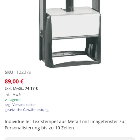
Zum
SKU
122379
Anfang
89,00 €
der
74,17 €
Bildgalerie
Inkl. MwSt.
springen
✔ Lagernd
zzgl. Versandkosten
gesetzliche Gewährleistung
Individueller Textstempel aus Metall mit Imagefenster zur
Personalisierung bis zu 10 Zeilen.