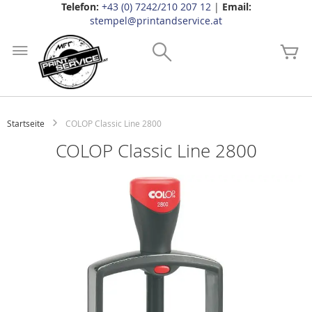
Telefon:
+43 (0) 7242/210 207 12
|
Email:
stempel@printandservice.at
Zum
Inhalt
Search
Me
springen
Startseite
COLOP Classic Line 2800
COLOP Classic Line 2800
Zum
Ende
der
Bildgalerie
springen