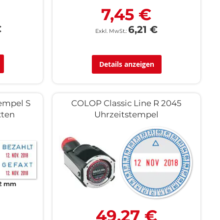
7,45 €
€
6,21 €
Details anzeigen
empel S
COLOP Classic Line R 2045
xten
Uhrzeitstempel
12 mm
49,27 €