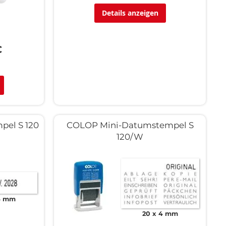
Details anzeigen
€
el S 120
COLOP Mini-Datumstempel S
120/W
 4 mm
20 x 4 mm