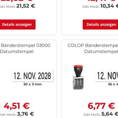
21,52 €
10,34 
Details anzeigen
Details anzeigen
Bänderstempel 03000
COLOP Bänderstempe
Datumstempel
Datumstempe
20 x 3 mm
26 x
4,51 €
6,77 €
3,76 €
5,64 