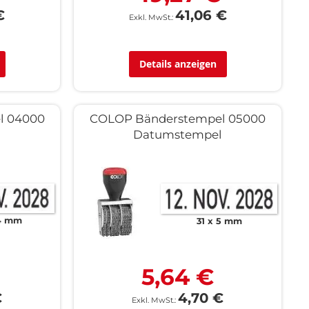
€
41,06 €
Details anzeigen
l 04000
COLOP Bänderstempel 05000
l
Datumstempel
 4 mm
31 x 5 mm
5,64 €
€
4,70 €