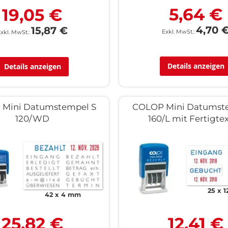
5,64 €
19,05 €
4,70 
15,87 €
Details anzeigen
Details anzeigen
Mini Datumstempel S
COLOP Mini Datumst
120/WD
160/L mit Fertigte
25 x 
42 x 4 mm
25,82 €
12,41 €