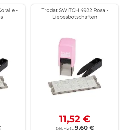
ralle -
Trodat SWITCH 4922 Rosa -
s
Liebesbotschaften
11,52 €
€
9,60 €