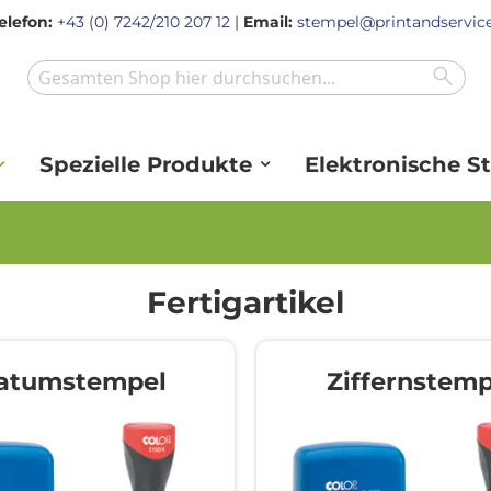
elefon:
+43 (0) 7242/210 207 12
|
Email:
stempel@printandservice
Sear
Search
Spezielle Produkte
Elektronische S
Fertigartikel
atumstempel
Ziffernstemp