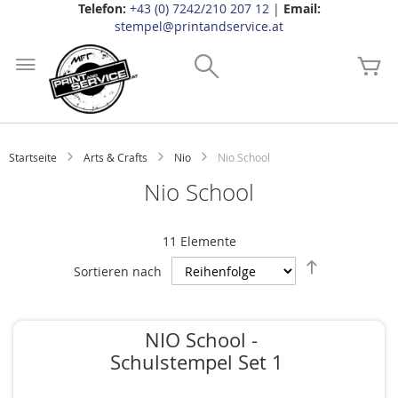
Telefon:
+43 (0) 7242/210 207 12
|
Email:
stempel@printandservice.at
Zum
Inhalt
Search
Me
springen
Startseite
Arts & Crafts
Nio
Nio School
Nio School
11
Elemente
Absteigend
Sortieren nach
sortieren
NIO School -
Schulstempel Set 1