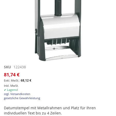
Zum
SKU
122438
Anfang
81,74 €
der
68,12 €
Bildgalerie
Inkl. MwSt.
springen
✔ Lagernd
zzgl. Versandkosten
gesetzliche Gewährleistung
Datumstempel mit Metallrahmen und Platz für Ihren
individuellen Text bis zu 4 Zeilen.