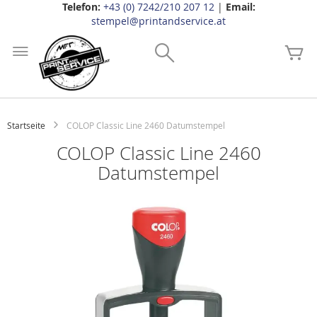
Telefon:
+43 (0) 7242/210 207 12
|
Email:
stempel@printandservice.at
Zum
Inhalt
Search
Me
springen
Startseite
COLOP Classic Line 2460 Datumstempel
COLOP Classic Line 2460
Datumstempel
Zum
Ende
der
Bildgalerie
springen