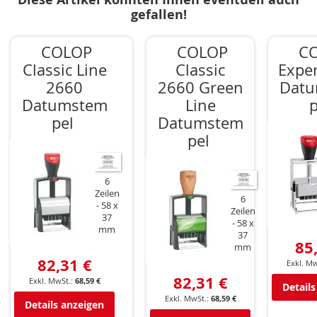
gefallen!
COLOP
COLOP
C
Classic Line
Classic
Expe
2660
2660 Green
Dat
Datumstem
Line
p
pel
Datumstem
pel
6
Zeilen
6
58 x
Zeilen
37
58 x
mm
37
85
mm
82,31 €
82,31 €
68,59 €
Details
68,59 €
Details anzeigen