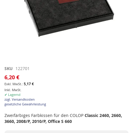
Zum
SKU
122701
Anfang
6,20 €
der
5,17 €
Bildgalerie
Inkl. MwSt.
springen
✔ Lagernd
zzgl. Versandkosten
gesetzliche Gewährleistung
Zweifärbiges Farbkissen für den COLOP
Classic 2460, 2660,
3660, 2008/P, 2010/P, Office S 660