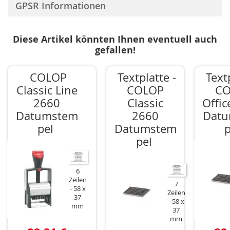
GPSR Informationen
Diese Artikel könnten Ihnen eventuell auch
gefallen!
COLOP
Textplatte -
Textp
Classic Line
COLOP
CO
2660
Classic
Offic
Datumstem
2660
Dat
pel
Datumstem
p
pel
6
Zeilen
7
58 x
Zeilen
37
58 x
mm
37
mm