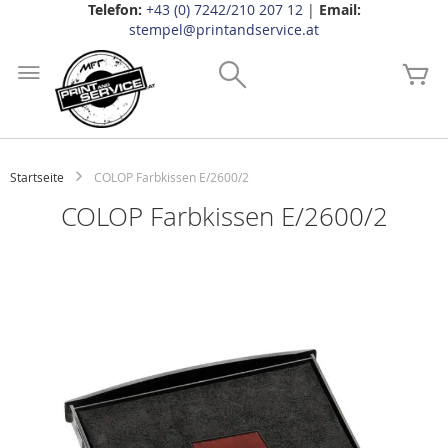
Telefon:
+43 (0) 7242/210 207 12
|
Email:
stempel@printandservice.at
Zum
Inhalt
Search
Me
springen
Startseite
COLOP Farbkissen E/2600/2
COLOP Farbkissen E/2600/2
Zum
Ende
der
Bildgalerie
springen