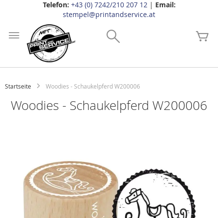
Telefon:
+43 (0) 7242/210 207 12
|
Email:
stempel@printandservice.at
Zum
Inhalt
Search
Me
springen
Startseite
Woodies - Schaukelpferd W200006
Woodies - Schaukelpferd W200006
Zum
Ende
der
Bildgalerie
springen