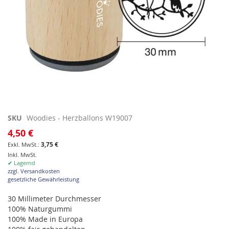
Zum
SKU
Woodies - Herzballons W19007
Anfang
4,50 €
der
3,75 €
Bildgalerie
Inkl. MwSt.
springen
✔ Lagernd
zzgl. Versandkosten
gesetzliche Gewährleistung
30 Millimeter Durchmesser
100% Naturgummi
100% Made in Europa