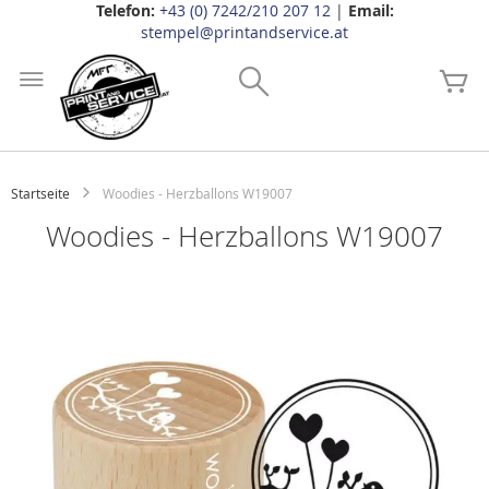
Telefon:
+43 (0) 7242/210 207 12
|
Email:
stempel@printandservice.at
Zum
Inhalt
Search
Me
springen
Startseite
Woodies - Herzballons W19007
Woodies - Herzballons W19007
Zum
Ende
der
Bildgalerie
springen