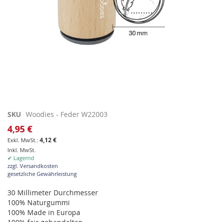
Zum
SKU
Woodies - Feder W22003
Anfang
4,95 €
der
4,12 €
Bildgalerie
Inkl. MwSt.
springen
✔ Lagernd
zzgl. Versandkosten
gesetzliche Gewährleistung
30 Millimeter Durchmesser
100% Naturgummi
100% Made in Europa