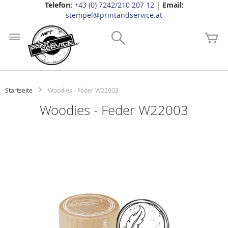
Telefon:
+43 (0) 7242/210 207 12
|
Email:
stempel@printandservice.at
Zum
Inhalt
Search
Me
springen
Startseite
Woodies - Feder W22003
Woodies - Feder W22003
Zum
Ende
der
Bildgalerie
springen