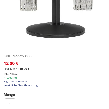
Zum
SKU
trodat-3008
Anfang
12,00 €
der
10,00 €
Bildgalerie
Inkl. MwSt.
springen
✔ Lagernd
zzgl. Versandkosten
gesetzliche Gewährleistung
Menge