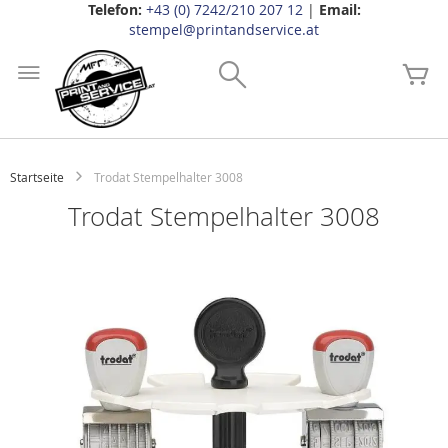
Telefon:
+43 (0) 7242/210 207 12
|
Email:
stempel@printandservice.at
Zum
Inhalt
Search
Me
springen
Startseite
Trodat Stempelhalter 3008
Trodat Stempelhalter 3008
Zum
Ende
der
Bildgalerie
springen