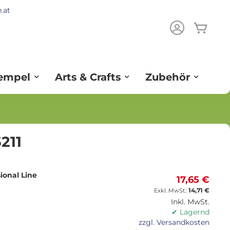
.at
Mein
ch
tempel
Arts & Crafts
Zubehör
211
ional Line
17,65 €
14,71 €
Inkl. MwSt.
✔ Lagernd
zzgl. Versandkosten