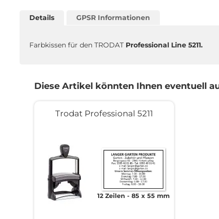
Zum
Anfang
Details
GPSR Informationen
der
Bildgalerie
springen
Farbkissen für den TRODAT
Professional Line 5211.
Diese Artikel könnten Ihnen eventuell au
Trodat Professional 5211
12 Zeilen
85 x 55 mm