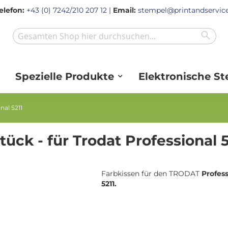
elefon:
+43 (0) 7242/210 207 12
|
Email:
stempel@printandservice
Sear
Search
Spezielle Produkte
Elektronische S
nal 5211
tück - für Trodat Professional 5
Farbkissen für den TRODAT
Profess
5211.