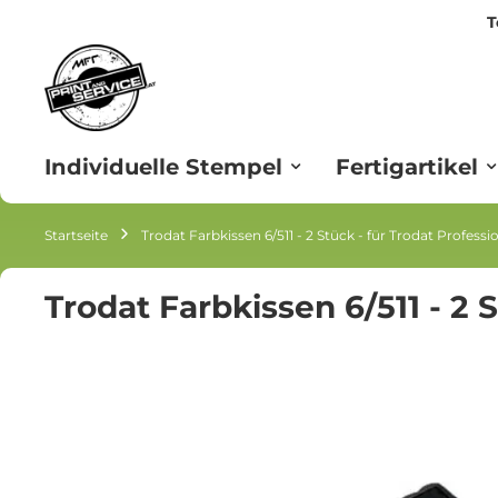
T
Zum
Inhalt
springen
Individuelle Stempel
Fertigartikel
Startseite
Trodat Farbkissen 6/511 - 2 Stück - für Trodat Professio
Trodat Farbkissen 6/511 - 2 S
Zum
Ende
der
Bildgalerie
springen