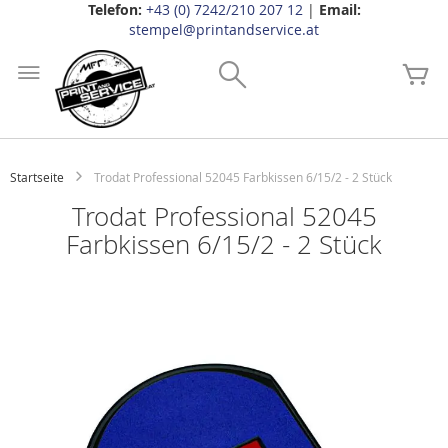
Telefon:
+43 (0) 7242/210 207 12
|
Email:
stempel@printandservice.at
Zum
Inhalt
Search
Me
springen
Startseite
Trodat Professional 52045 Farbkissen 6/15/2 - 2 Stück
Trodat Professional 52045
Farbkissen 6/15/2 - 2 Stück
Zum
Ende
der
Bildgalerie
springen