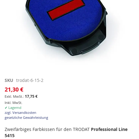
Zum
SKU
trodat-6-15-2
Anfang
21,30 €
der
17,75 €
Bildgalerie
Inkl. MwSt.
springen
✔ Lagernd
zzgl. Versandkosten
gesetzliche Gewährleistung
Zweifärbiges Farbkissen für den TRODAT
Professional Line
5415