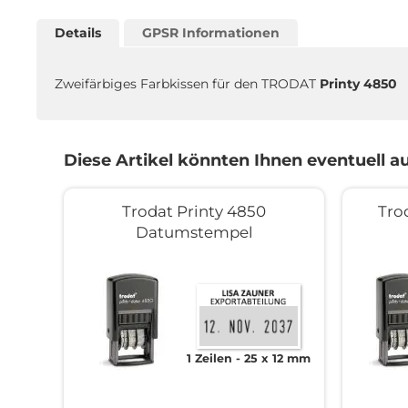
Zum
Anfang
Details
GPSR Informationen
der
Bildgalerie
springen
Zweifärbiges Farbkissen für den TRODAT
Printy 4850
Diese Artikel könnten Ihnen eventuell au
Trodat Printy 4850
Tro
Datumstempel
1 Zeilen
25 x 12 mm