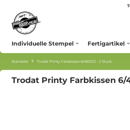
T
Zum
Inhalt
springen
Individuelle Stempel
Fertigartikel
Startseite
Trodat Printy Farbkissen 6/4850/2 - 2 Stück
Trodat Printy Farbkissen 6/
Zum
Ende
der
Bildgalerie
springen