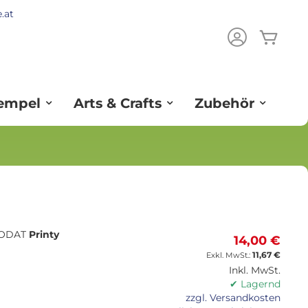
.at
Mein
ch
tempel
Arts & Crafts
Zubehör
TRODAT
Printy
14,00 €
11,67 €
Inkl. MwSt.
✔ Lagernd
zzgl. Versandkosten