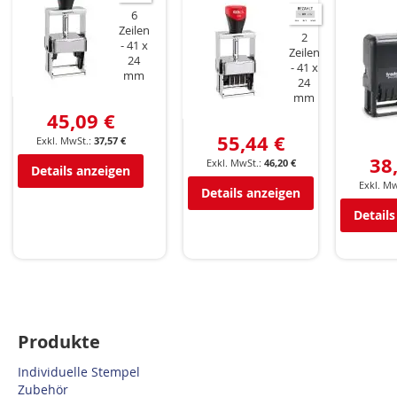
6
Zeilen
2
41 x
Zeilen
24
41 x
mm
24
mm
45,09 €
55,44 €
37,57 €
38
46,20 €
Details anzeigen
Details anzeigen
Details
Produkte
Individuelle Stempel
Zubehör