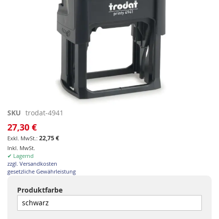
Zum
SKU
trodat-4941
Anfang
27,30 €
der
22,75 €
Bildgalerie
Inkl. MwSt.
springen
✔ Lagernd
zzgl. Versandkosten
gesetzliche Gewährleistung
Produktfarbe