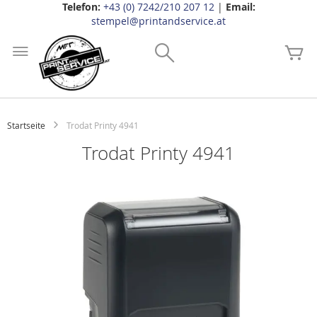
Telefon:
+43 (0) 7242/210 207 12
|
Email:
stempel@printandservice.at
Zum
Inhalt
Search
Me
springen
Startseite
Trodat Printy 4941
Trodat Printy 4941
Zum
Ende
der
Bildgalerie
springen