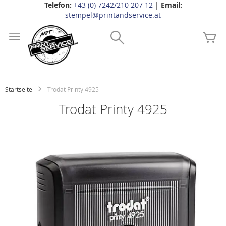
Telefon:
+43 (0) 7242/210 207 12
|
Email:
stempel@printandservice.at
Zum
Inhalt
Search
Me
springen
Startseite
Trodat Printy 4925
Trodat Printy 4925
Zum
Ende
der
Bildgalerie
springen