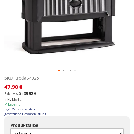
Zum
SKU
trodat-4925
Anfang
47,90 €
der
39,92 €
Bildgalerie
Inkl. MwSt.
springen
✔ Lagernd
zzgl. Versandkosten
gesetzliche Gewährleistung
Produktfarbe