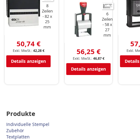
8
Zeilen
6
82 x
Zeilen
25
58 x
mm
27
mm
50,74 €
57
56,25 €
42,28 €
46,87 €
Details anzeigen
Details
Details anzeigen
Produkte
Individuelle Stempel
Zubehör
Textplatten