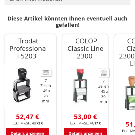
Diese Artikel könnten Ihnen eventuell auch
gefallen!
Trodat
COLOP
C
Professiona
Classic Line
Cl
l 5203
2300
2300
L
7
7
Zeilen
Zeilen
49 x
45 x
28
30
mm
mm
52,47 €
53,00 €
51
43,72 €
44,17 €
Details anzeigen
Details anzeigen