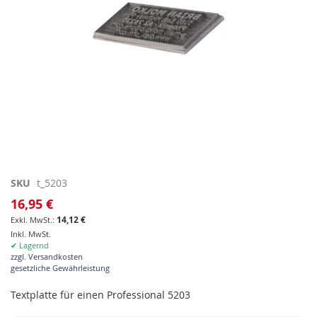
Zum
SKU
t_5203
Anfang
16,95 €
der
14,12 €
Bildgalerie
Inkl. MwSt.
springen
✔ Lagernd
zzgl. Versandkosten
gesetzliche Gewährleistung
Textplatte für einen Professional 5203