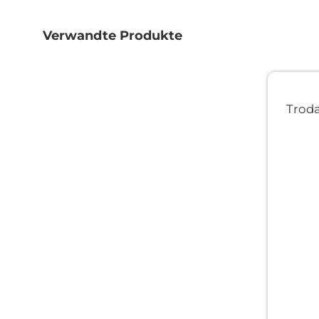
Zum
Anfang
der
Verwandte Produkte
Bildgalerie
springen
Troda