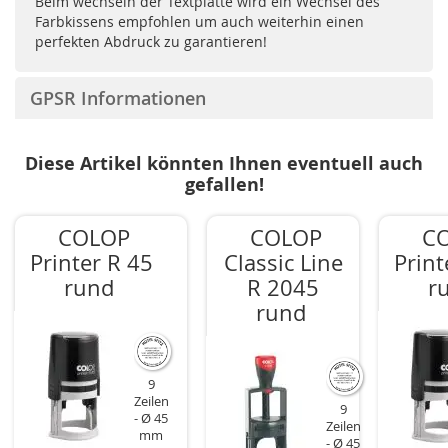
Beim wechseln der Textplatte wird ein Wechsel des
Farbkissens empfohlen um auch weiterhin einen
perfekten Abdruck zu garantieren!
GPSR Informationen
Diese Artikel könnten Ihnen eventuell auch
gefallen!
COLOP
COLOP
C
Printer R 45
Classic Line
Print
rund
R 2045
r
rund
9
Zeilen
9
Ø 45
Zeilen
mm
Ø 45