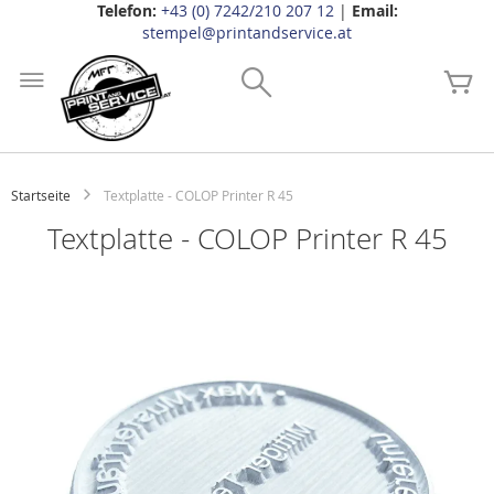
Telefon:
+43 (0) 7242/210 207 12
|
Email:
stempel@printandservice.at
Zum
Inhalt
Search
Me
springen
Startseite
Textplatte - COLOP Printer R 45
Textplatte - COLOP Printer R 45
Zum
Ende
der
Bildgalerie
springen