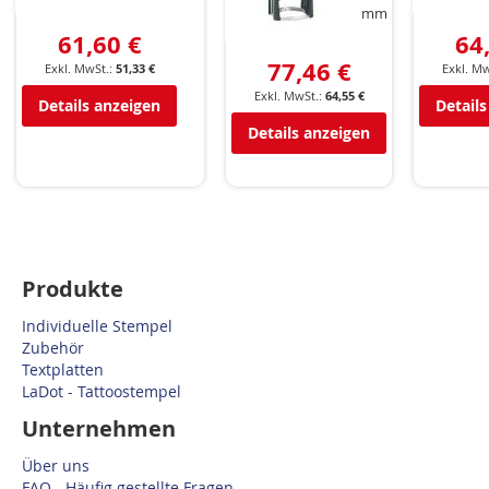
mm
61,60 €
64
77,46 €
51,33 €
64,55 €
Details anzeigen
Details
Details anzeigen
Produkte
Individuelle Stempel
Zubehör
Textplatten
LaDot - Tattoostempel
Unternehmen
Über uns
FAQ - Häufig gestellte Fragen