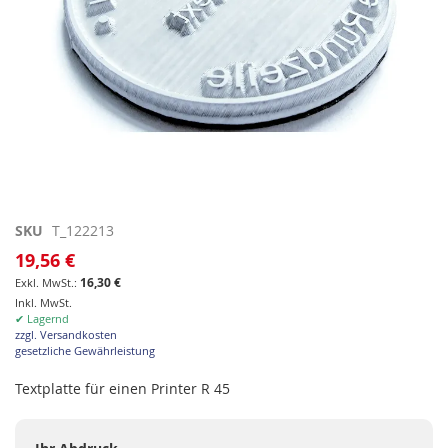
Zum
SKU
T_122213
Anfang
19,56 €
der
16,30 €
Bildgalerie
Inkl. MwSt.
springen
✔ Lagernd
zzgl. Versandkosten
gesetzliche Gewährleistung
Textplatte für einen Printer R 45