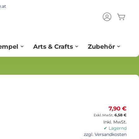
.at
Mein
ch
tempel
Arts & Crafts
Zubehör
7,90 €
6,58 €
Inkl. MwSt.
✔ Lagernd
zzgl. Versandkosten