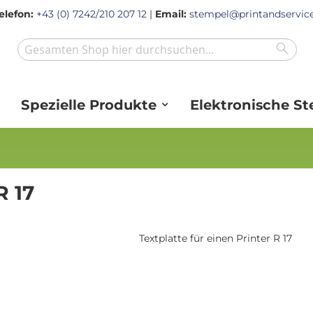
elefon:
+43 (0) 7242/210 207 12
|
Email:
stempel@printandservice
Sear
Search
Spezielle Produkte
Elektronische S
R 17
Textplatte für einen Printer R 17