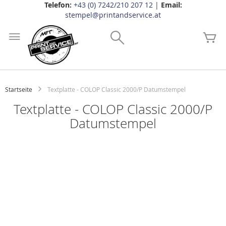
Telefon:
+43 (0) 7242/210 207 12
|
Email:
stempel@printandservice.at
Zum
Inhalt
Search
Me
springen
Startseite
Textplatte - COLOP Classic 2000/P Datumstempel
Textplatte - COLOP Classic 2000/P
Datumstempel
Zum
Ende
der
Bildgalerie
springen