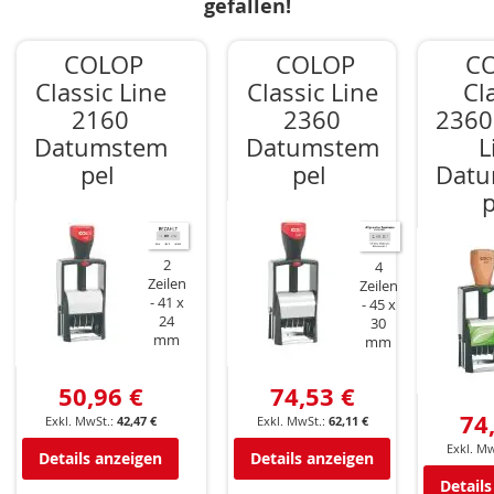
gefallen!
COLOP
COLOP
C
Classic Line
Classic Line
Cl
2160
2360
2360
Datumstem
Datumstem
L
pel
pel
Dat
p
2
4
Zeilen
Zeilen
41 x
45 x
24
30
mm
mm
50,96 €
74,53 €
74
42,47 €
62,11 €
Details anzeigen
Details anzeigen
Details