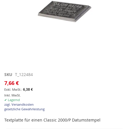
Zum
SKU
T_122484
Anfang
7,66 €
der
6,38 €
Bildgalerie
Inkl. MwSt.
springen
✔ Lagernd
zzgl. Versandkosten
gesetzliche Gewährleistung
Textplatte für einen Classic 2000/P Datumstempel