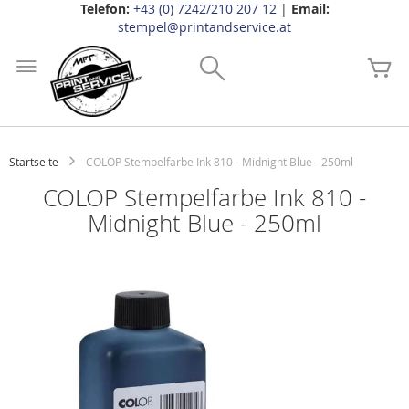
Telefon:
+43 (0) 7242/210 207 12
|
Email:
stempel@printandservice.at
Zum
Inhalt
Search
Me
springen
Startseite
COLOP Stempelfarbe Ink 810 - Midnight Blue - 250ml
COLOP Stempelfarbe Ink 810 -
Midnight Blue - 250ml
Zum
Ende
der
Bildgalerie
springen