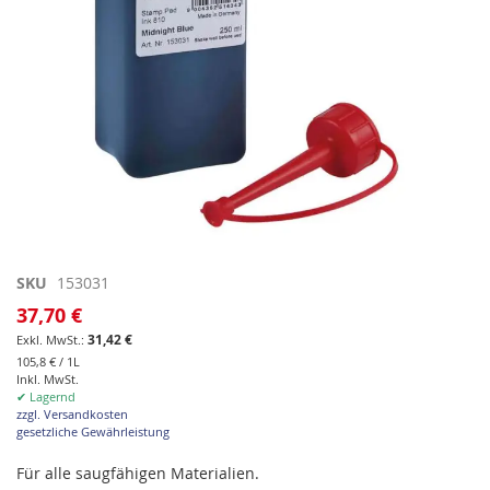
Zum
SKU
153031
Anfang
37,70 €
der
31,42 €
Bildgalerie
105,8 € / 1L
springen
Inkl. MwSt.
✔ Lagernd
zzgl. Versandkosten
gesetzliche Gewährleistung
Für alle saugfähigen Materialien.