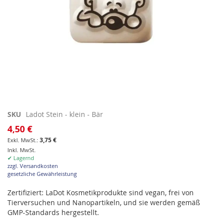
Zum
SKU
Ladot Stein - klein - Bär
Anfang
4,50 €
der
3,75 €
Bildgalerie
Inkl. MwSt.
springen
✔ Lagernd
zzgl. Versandkosten
gesetzliche Gewährleistung
Zertifiziert: LaDot Kosmetikprodukte sind vegan, frei von
Tierversuchen und Nanopartikeln, und sie werden gemäß
GMP-Standards hergestellt.