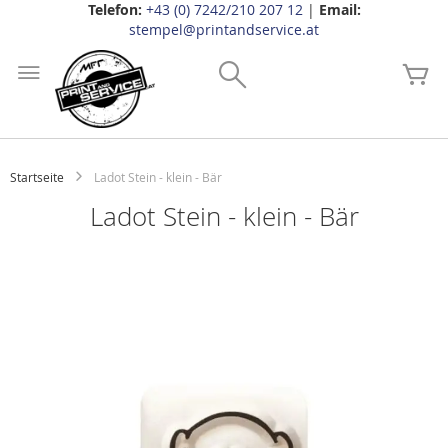
Telefon:
+43 (0) 7242/210 207 12
|
Email:
stempel@printandservice.at
Zum
Inhalt
Search
Me
springen
Startseite
Ladot Stein - klein - Bär
Ladot Stein - klein - Bär
Zum
Ende
der
Bildgalerie
springen