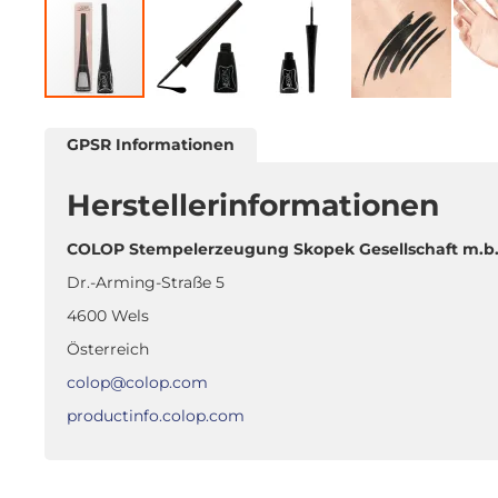
Zum
Anfang
GPSR Informationen
der
Bildgalerie
Herstellerinformationen
springen
COLOP Stempelerzeugung Skopek Gesellschaft m.b.
Dr.-Arming-Straße 5
4600 Wels
Österreich
colop@colop.com
productinfo.colop.com