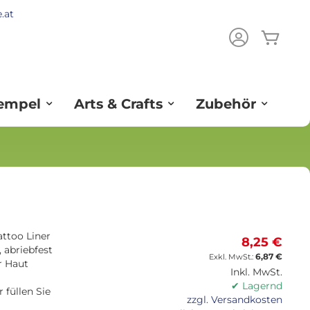
.at
Mein
ch
tempel
Arts & Crafts
Zubehör
ttoo Liner
8,25 €
 abriebfest
6,87 €
r Haut
Inkl. MwSt.
✔ Lagernd
füllen Sie
zzgl. Versandkosten