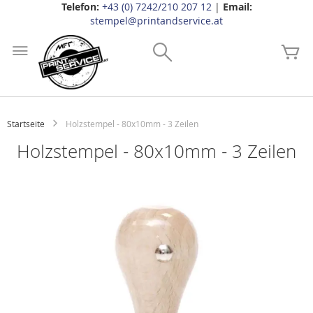
Telefon:
+43 (0) 7242/210 207 12
|
Email:
stempel@printandservice.at
Zum
Inhalt
Search
Me
springen
Startseite
Holzstempel - 80x10mm - 3 Zeilen
Holzstempel - 80x10mm - 3 Zeilen
Zum
Ende
der
Bildgalerie
springen