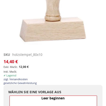
Zum
SKU
holzstempel_80x10
Anfang
14,40 €
der
12,00 €
Bildgalerie
Inkl. MwSt.
springen
✔ Lagernd
zzgl. Versandkosten
gesetzliche Gewährleistung
WÄHLEN SIE EINE VORLAGE AUS
Leer beginnen