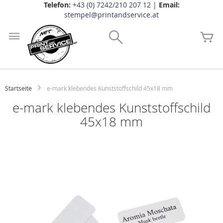
Telefon:
+43 (0) 7242/210 207 12
|
Email:
stempel@printandservice.at
Zum
Inhalt
Search
Me
springen
Startseite
e-mark klebendes Kunststoffschild 45x18 mm
e-mark klebendes Kunststoffschild
45x18 mm
Zum
Ende
der
Bildgalerie
springen