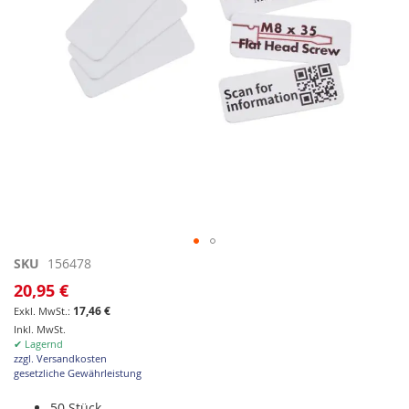
Zum
SKU
156478
Anfang
20,95 €
der
17,46 €
Bildgalerie
Inkl. MwSt.
springen
✔ Lagernd
zzgl. Versandkosten
gesetzliche Gewährleistung
50 Stück