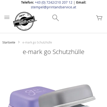
Telefon:
+43 (0) 7242/210 207 12
|
Email:
stempel@printandservice.at
Zum
Inhalt
Search
Me
springen
Startseite
e-mark go Schutzhülle
e-mark go Schutzhülle
Zum
Ende
der
Bildgalerie
springen