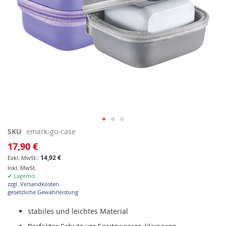
Zum
SKU
emark-go-case
Anfang
17,90 €
der
14,92 €
Bildgalerie
Inkl. MwSt.
springen
✔ Lagernd
zzgl. Versandkosten
gesetzliche Gewährleistung
stabiles und leichtes Material