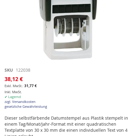
Zum
SKU
122038
Anfang
38,12 €
der
31,77 €
Bildgalerie
Inkl. MwSt.
springen
✔ Lagernd
zzgl. Versandkosten
gesetzliche Gewährleistung
Dieser selbstfärbende Datumstempel aus Plastik stempelt in
einem Tag/Monat/Jahr-Format mit einer quadratischen
Textplatte von 30 x 30 mm die einen individuellen Text von 4