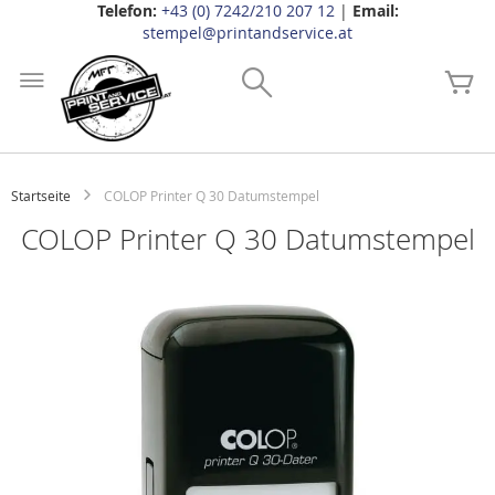
Telefon:
+43 (0) 7242/210 207 12
|
Email:
stempel@printandservice.at
Zum
Inhalt
Search
Me
springen
Startseite
COLOP Printer Q 30 Datumstempel
COLOP Printer Q 30 Datumstempel
Zum
Ende
der
Bildgalerie
springen