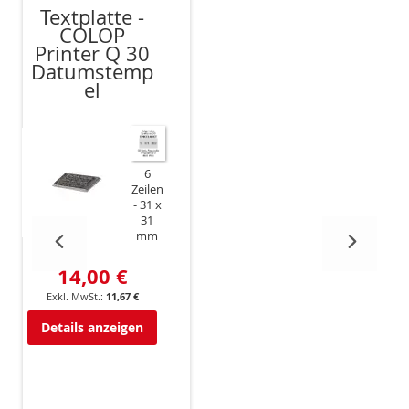
Textplatte -
COLOP
Printer Q 30
Datumstemp
el
6
Zeilen
31 x
31
mm
14,00 €
11,67 €
Details anzeigen