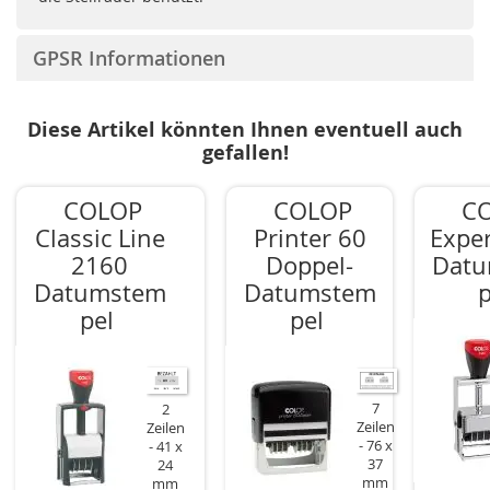
GPSR Informationen
Diese Artikel könnten Ihnen eventuell auch
gefallen!
COLOP
COLOP
C
Classic Line
Printer 60
Expe
2160
Doppel-
Dat
Datumstem
Datumstem
p
pel
pel
7
2
Zeilen
Zeilen
76 x
41 x
37
24
mm
mm