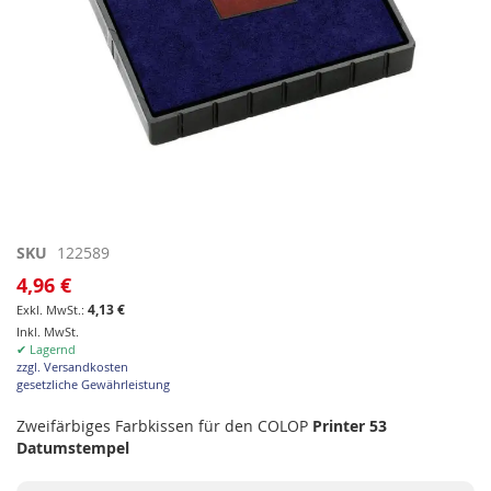
Zum
SKU
122589
Anfang
4,96 €
der
4,13 €
Bildgalerie
Inkl. MwSt.
springen
✔ Lagernd
zzgl. Versandkosten
gesetzliche Gewährleistung
Zweifärbiges Farbkissen für den COLOP
Printer 53
Datumstempel