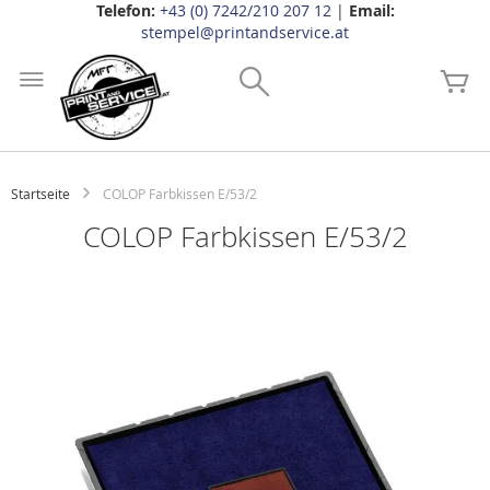
Telefon:
+43 (0) 7242/210 207 12
|
Email:
stempel@printandservice.at
Zum
Inhalt
Search
Me
springen
Startseite
COLOP Farbkissen E/53/2
COLOP Farbkissen E/53/2
Zum
Ende
der
Bildgalerie
springen