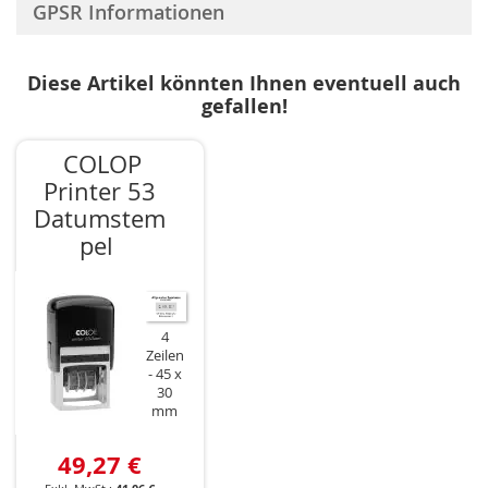
GPSR Informationen
Diese Artikel könnten Ihnen eventuell auch
gefallen!
COLOP
Printer 53
Datumstem
pel
4
Zeilen
45 x
30
mm
49,27 €