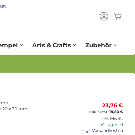
.at
Mein
ch
tempel
Arts & Crafts
Zubehör
 mit
23,76 €
ße 20 x 30 mm
19,80 €
Inkl. MwSt.
✔ Lagernd
zzgl. Versandkosten