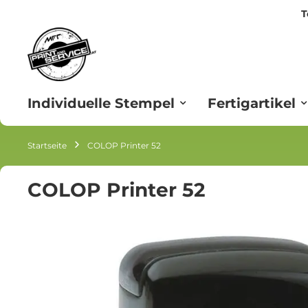
T
Zum
Inhalt
springen
Individuelle Stempel
Fertigartikel
Startseite
COLOP Printer 52
COLOP Printer 52
Zum
Ende
der
Bildgalerie
springen