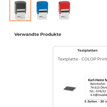
Zum
Anfang
der
Verwandte Produkte
Bildgalerie
springen
Textplatten
Textplatte - COLOP Print
5 Zeilen
30 