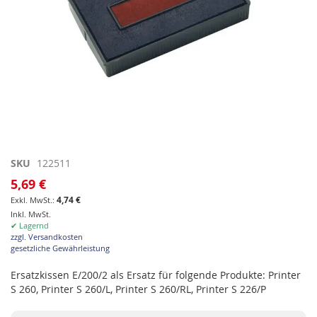
Zum
SKU
122511
Anfang
5,69 €
der
4,74 €
Bildgalerie
Inkl. MwSt.
springen
✔ Lagernd
zzgl. Versandkosten
gesetzliche Gewährleistung
Ersatzkissen E/200/2 als Ersatz für folgende Produkte: Printer
S 260, Printer S 260/L, Printer S 260/RL, Printer S 226/P