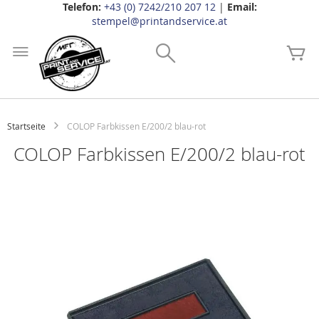
Telefon:
+43 (0) 7242/210 207 12
|
Email:
stempel@printandservice.at
Zum
Inhalt
Search
Me
springen
Startseite
COLOP Farbkissen E/200/2 blau-rot
COLOP Farbkissen E/200/2 blau-rot
Zum
Ende
der
Bildgalerie
springen