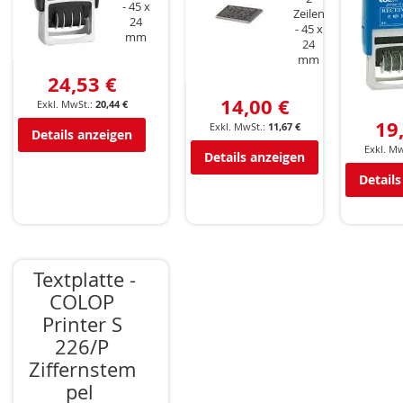
45 x
Zeilen
24
45 x
mm
24
mm
24,53 €
14,00 €
20,44 €
19
11,67 €
Details anzeigen
Details anzeigen
Details
Textplatte -
COLOP
Printer S
226/P
Ziffernstem
pel