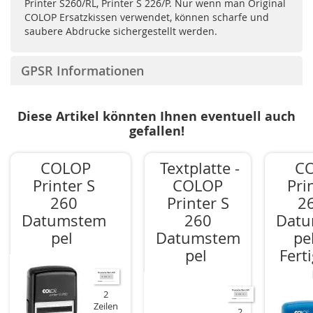
Printer S260/RL, Printer S 226/P. Nur wenn man Original
COLOP Ersatzkissen verwendet, können scharfe und
saubere Abdrucke sichergestellt werden.
GPSR Informationen
Diese Artikel könnten Ihnen eventuell auch
gefallen!
COLOP
Textplatte -
C
Printer S
COLOP
Pri
260
Printer S
2
Datumstem
260
Dat
pel
Datumstem
pe
pel
Fert
2
Zeilen
2