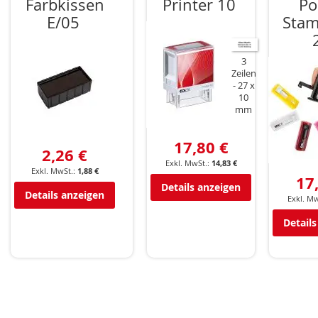
Farbkissen
Printer 10
Po
E/05
Stam
3
Zeilen
27 x
10
mm
17,80 €
2,26 €
14,83 €
1,88 €
17
Details anzeigen
Details anzeigen
Details