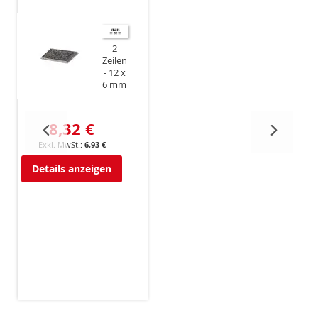
2
Zeilen
12 x
6 mm
8,32 €
6,93 €
Details anzeigen