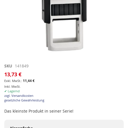
Zum
SKU
141849
Anfang
13,73 €
der
11,44 €
Bildgalerie
Inkl. MwSt.
springen
✔ Lagernd
zzgl. Versandkosten
gesetzliche Gewährleistung
Das kleinste Produkt in seiner Serie!