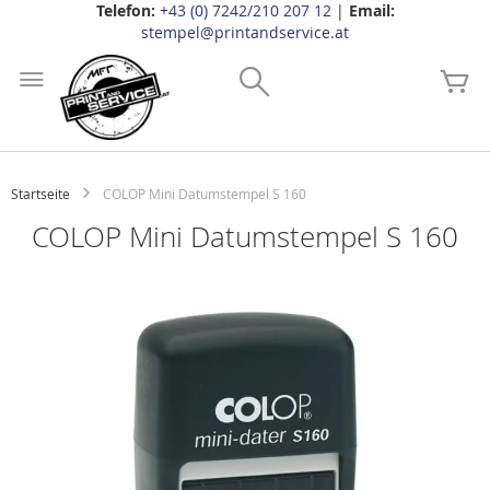
Telefon:
+43 (0) 7242/210 207 12
|
Email:
stempel@printandservice.at
Zum
Inhalt
Search
Me
springen
Startseite
COLOP Mini Datumstempel S 160
COLOP Mini Datumstempel S 160
Zum
Ende
der
Bildgalerie
springen