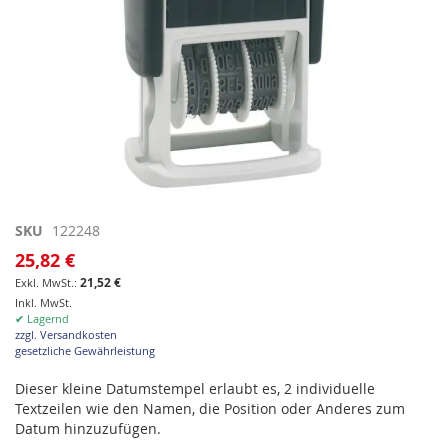
Zum
SKU
122248
Anfang
25,82 €
der
21,52 €
Bildgalerie
Inkl. MwSt.
springen
✔ Lagernd
zzgl. Versandkosten
gesetzliche Gewährleistung
Dieser kleine Datumstempel erlaubt es, 2 individuelle
Textzeilen wie den Namen, die Position oder Anderes zum
Datum hinzuzufügen.