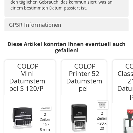
den täglichen Gebrauch, das kommuniziert, was an
einem bestimmten Datum passiert ist.
GPSR Informationen
Diese Artikel könnten Ihnen eventuell auch
gefallen!
COLOP
COLOP
C
Mini
Printer 52
Class
Datumstem
Datumstem
2
pel S 120/P
pel
Dat
p
2
2
Zeilen
Zeilen
30 x
45 x
20
8 mm