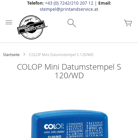
Telefon:
+43 (0) 7242/210 207 12
|
Email:
stempel@printandservice.at
Zum
Inhalt
Search
Me
springen
Startseite
COLOP Mini Datumstempel S 120/WD
COLOP Mini Datumstempel S
120/WD
Zum
Ende
der
Bildgalerie
springen