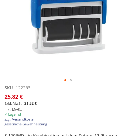
Zum
SKU
122263
Anfang
25,82 €
der
21,52 €
Bildgalerie
Inkl. MwSt.
springen
✔ Lagernd
zzgl. Versandkosten
gesetzliche Gewährleistung
S 120/WD - in Kombination mit dem Datum, 12 Phrasen