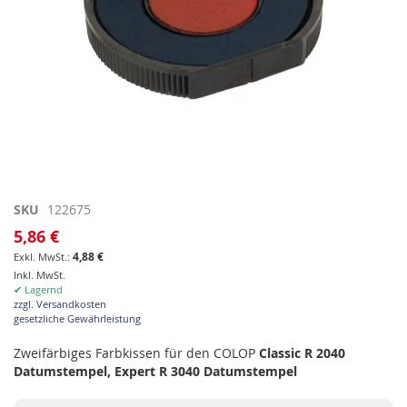
Zum
SKU
122675
Anfang
5,86 €
der
4,88 €
Bildgalerie
Inkl. MwSt.
springen
✔ Lagernd
zzgl. Versandkosten
gesetzliche Gewährleistung
Zweifärbiges Farbkissen für den COLOP
Classic R 2040
Datumstempel, Expert R 3040 Datumstempel