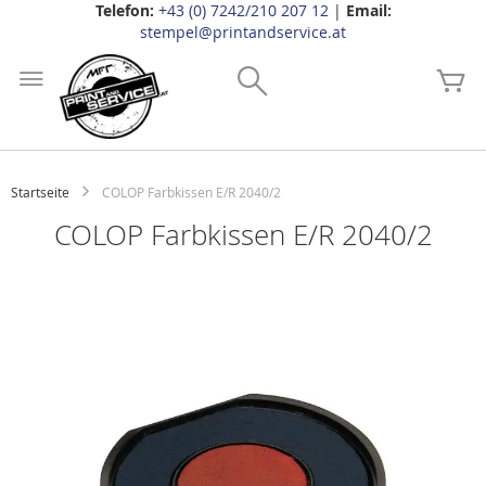
Telefon:
+43 (0) 7242/210 207 12
|
Email:
stempel@printandservice.at
Zum
Inhalt
Search
Me
springen
Startseite
COLOP Farbkissen E/R 2040/2
COLOP Farbkissen E/R 2040/2
Zum
Ende
der
Bildgalerie
springen