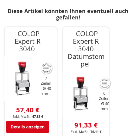
Diese Artikel könnten Ihnen eventuell auch
gefallen!
COLOP
COLOP
Expert R
Expert R
3040
3040
Datumstem
pel
7
Zeilen
Ø 40
6
mm
Zeilen
Ø 40
57,40 €
mm
47,83 €
91,33 €
Details anzeigen
76,11 €