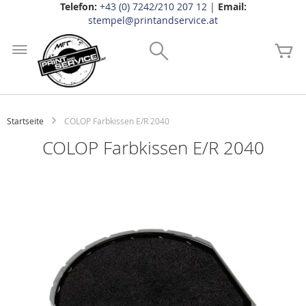
Telefon:
+43 (0) 7242/210 207 12
|
Email:
stempel@printandservice.at
Zum
Inhalt
Search
Me
springen
Startseite
COLOP Farbkissen E/R 2040
COLOP Farbkissen E/R 2040
Zum
Ende
der
Bildgalerie
springen