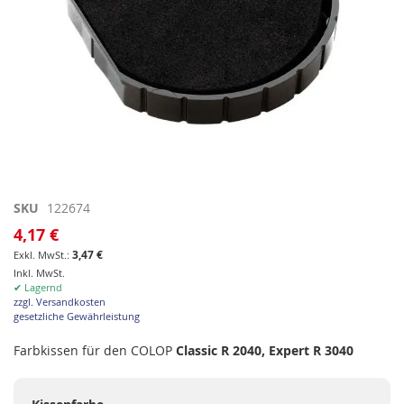
Zum
SKU
122674
Anfang
4,17 €
der
3,47 €
Bildgalerie
Inkl. MwSt.
springen
✔ Lagernd
zzgl. Versandkosten
gesetzliche Gewährleistung
Farbkissen für den COLOP
Classic R 2040, Expert R 3040