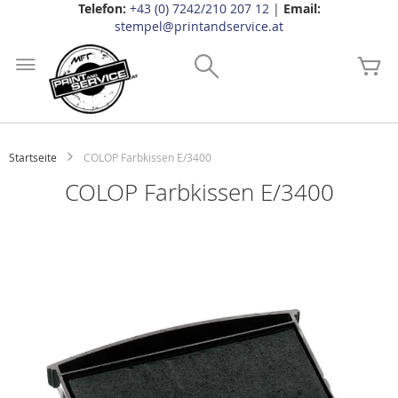
Telefon:
+43 (0) 7242/210 207 12
|
Email:
stempel@printandservice.at
Zum
Inhalt
Search
Me
springen
Startseite
COLOP Farbkissen E/3400
COLOP Farbkissen E/3400
Zum
Ende
der
Bildgalerie
springen