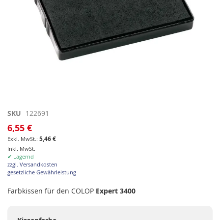
Zum
SKU
122691
Anfang
6,55 €
der
5,46 €
Bildgalerie
Inkl. MwSt.
springen
✔ Lagernd
zzgl. Versandkosten
gesetzliche Gewährleistung
Farbkissen für den COLOP
Expert 3400