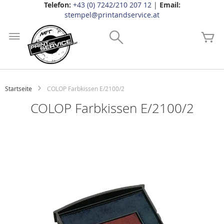
Telefon:
+43 (0) 7242/210 207 12
|
Email:
stempel@printandservice.at
Zum
Inhalt
Search
Me
springen
Startseite
COLOP Farbkissen E/2100/2
COLOP Farbkissen E/2100/2
Zum
Ende
der
Bildgalerie
springen