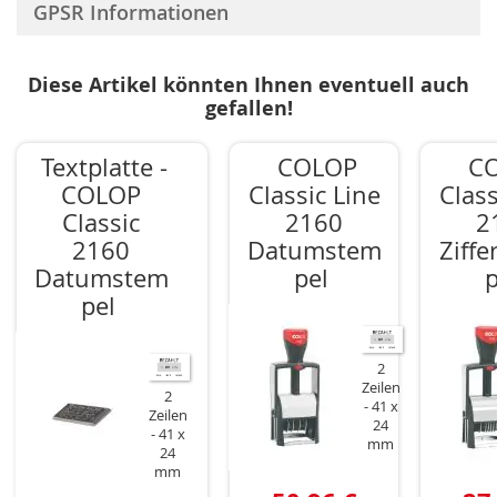
GPSR Informationen
Diese Artikel könnten Ihnen eventuell auch
gefallen!
Textplatte -
COLOP
C
COLOP
Classic Line
Class
Classic
2160
2
2160
Datumstem
Ziff
Datumstem
pel
p
pel
2
Zeilen
2
41 x
Zeilen
24
41 x
mm
24
mm