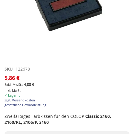
Zum
SKU
122678
Anfang
5,86 €
der
4,88 €
Bildgalerie
Inkl. MwSt.
springen
✔ Lagernd
zzgl. Versandkosten
gesetzliche Gewährleistung
Zweifärbiges Farbkissen für den COLOP
Classic 2160,
2160/RL, 2106/P, 3160